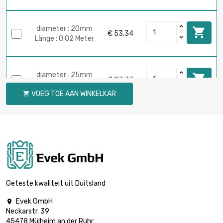
diameter : 20mm

€ 53,34
Länge : 0.02 Meter
diameter : 25mm

€ 83,33
Länge : 0.02 Meter
VOEG TOE AAN WINKELKAR

diameter : 30mm

€ 120,00
Länge : 0.02 Meter
diameter : 40mm

€ 213,31
Länge : 0.02 Meter
Geteste kwaliteit uit Duitsland
Evek GmbH

Neckarstr. 39
diameter : 50mm

€ 333,31
45478 Mülheim an der Ruhr