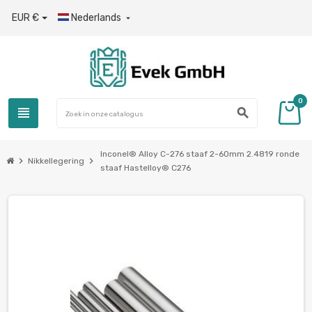
EUR €
Nederlands

0
view_headline
search
Inconel® Alloy С-276 staaf 2-60mm 2.4819 ronde
chevron_right
chevron_right
Nikkellegering
staaf Hastelloy® C276