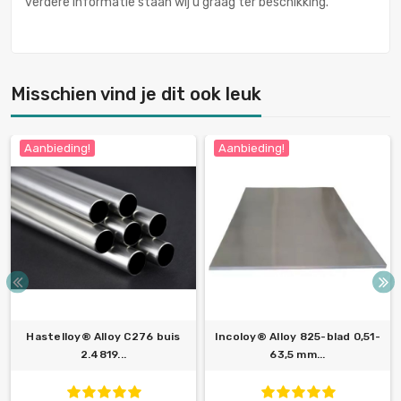
verdere informatie staan wij u graag ter beschikking.
Misschien vind je dit ook leuk
Aanbieding!
Aanbieding!
Hastelloy® Alloy C276 buis
Incoloy® Alloy 825-blad 0,51-
2.4819...
63,5 mm...