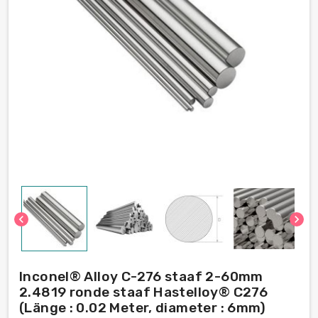
chevron_left
chevron_right
Inconel® Alloy С-276 staaf 2-60mm
2.4819 ronde staaf Hastelloy® C276
(Länge : 0.02 Meter, diameter : 6mm)