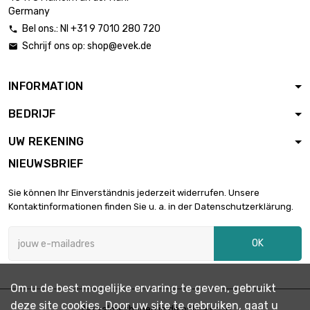
Länge : 0.02 Meter
Germany
Bel ons.: Nl +31 9 7010 280 720

Schrijf ons op:
shop@evek.de

diameter : 60mm

€ 479,96
Länge : 0.02 Meter
INFORMATION
BEDRIJF
diameter : 6mm

€ 12,00
Länge : 0.05 Meter
UW REKENING
NIEUWSBRIEF
diameter : 8mm

€ 21,33
Sie können Ihr Einverständnis jederzeit widerrufen. Unsere
Länge : 0.05 Meter
Kontaktinformationen finden Sie u. a. in der Datenschutzerklärung.
OK
diameter : 10mm

€ 33,34
Länge : 0.05 Meter
Om u de best mogelijke ervaring te geven, gebruikt
deze site cookies. Door uw site te gebruiken, gaat u
diameter : 12mm
Betaalmethoden in de online shop