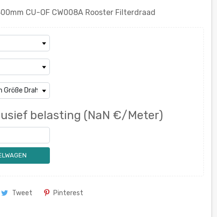
00mm СU-OF CW008A Rooster Filterdraad
lusief belasting
(NaN €/Meter)
KELWAGEN
Tweet
Pinterest