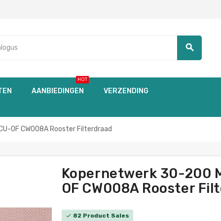
search
HOT
TEN
AANBIEDINGEN
VERZENDING
-OF CW008A Rooster Filterdraad
Kopernetwerk 30-200
OF CW008A Rooster Filte
82 Product Sales
check