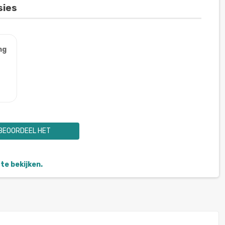
sies
ng
BEOORDEEL HET
te bekijken.