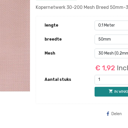
Kopernetwerk 30-200 Mesh Breed 50mm-3
lengte
breedte
Mesh
€ 1,92
Inc
Aantal stuks
shopping_cart
IN WIN
Delen