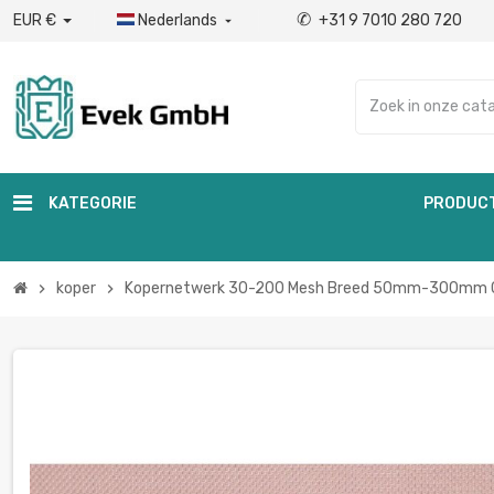
✆
EUR €
Nederlands
+31 9 7010 280 720

KATEGORIE
PRODUC
koper
Kopernetwerk 30-200 Mesh Breed 50mm-300mm СU
chevron_right
chevron_right