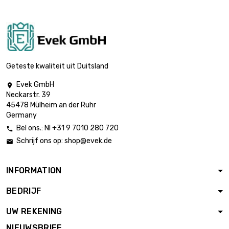
Geteste kwaliteit uit Duitsland
Evek GmbH

Neckarstr. 39
45478 Mülheim an der Ruhr
Germany
Bel ons.: Nl +31 9 7010 280 720

Schrijf ons op:
shop@evek.de

INFORMATION
BEDRIJF
UW REKENING
NIEUWSBRIEF