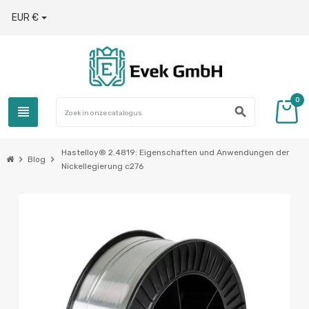
EUR €
0
view_headline
search
Hastelloy® 2.4819: Eigenschaften und Anwendungen der
chevron_right
chevron_right
Blog
Nickellegierung c276